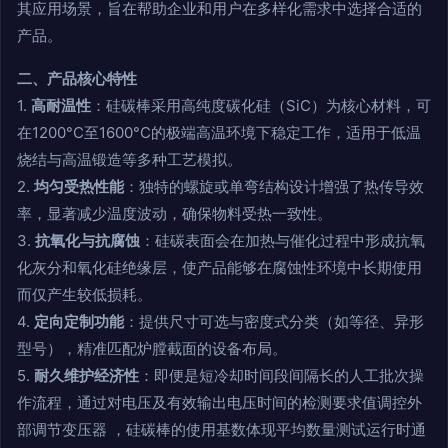
其应用场景，旨在帮助企业和用户在多样化需求中选择合适的
产品。
二、产品核心特性
1.
高耐温性
：硅碳棒采用高纯度碳化硅（SiC）为核心材料，可
在1200°C至1600°C的极端高温环境下稳定工作，适用于低温
烧结与高温锻造等多种工艺模拟。
2.
均匀受热性能
：独特的螺旋或单弯结构设计增强了热传导效
率，显著减少温度波动，确保物料受热一致性。
3.
抗氧化与抗腐蚀
：硅碳表面会在加热与催化过程中形成抗氧
化灰分和氧化硅绝缘层，使产品能够在腐蚀性环境中长期使用
而仅产生较低损耗。
4.
定向定制功能
：提供尺寸可选与密度式分类（如等径、异形
型号），精准匹配炉膛截面的设备布局。
5.
耐久维护经济性
：即便是短冷却时间段间隔长的人工批次操
作流程，通过对电压及有效输出电压时间的检测要求值调控外
部调节变压器 ，硅碳棒的使用基数体现平均数量测试运行时通