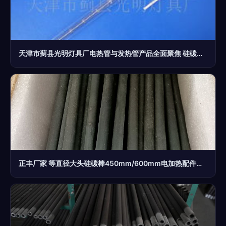
天津市蓟县光明灯具厂电热管与发热管产品全面聚焦 硅碳棒技术领先
正丰厂家 等直径大头硅碳棒450mm/600mm电加热配件，配套夹具助力高效加热